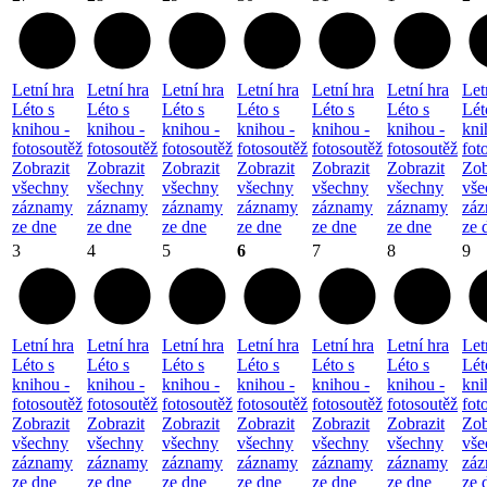
Letní hra
Letní hra
Letní hra
Letní hra
Letní hra
Letní hra
Let
Léto s
Léto s
Léto s
Léto s
Léto s
Léto s
Lét
knihou -
knihou -
knihou -
knihou -
knihou -
knihou -
kni
fotosoutěž
fotosoutěž
fotosoutěž
fotosoutěž
fotosoutěž
fotosoutěž
fot
Zobrazit
Zobrazit
Zobrazit
Zobrazit
Zobrazit
Zobrazit
Zob
všechny
všechny
všechny
všechny
všechny
všechny
vše
záznamy
záznamy
záznamy
záznamy
záznamy
záznamy
zá
ze dne
ze dne
ze dne
ze dne
ze dne
ze dne
ze 
3
4
5
6
7
8
9
Letní hra
Letní hra
Letní hra
Letní hra
Letní hra
Letní hra
Let
Léto s
Léto s
Léto s
Léto s
Léto s
Léto s
Lét
knihou -
knihou -
knihou -
knihou -
knihou -
knihou -
kni
fotosoutěž
fotosoutěž
fotosoutěž
fotosoutěž
fotosoutěž
fotosoutěž
fot
Zobrazit
Zobrazit
Zobrazit
Zobrazit
Zobrazit
Zobrazit
Zob
všechny
všechny
všechny
všechny
všechny
všechny
vše
záznamy
záznamy
záznamy
záznamy
záznamy
záznamy
zá
ze dne
ze dne
ze dne
ze dne
ze dne
ze dne
ze 