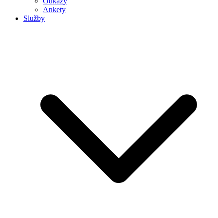
Odkazy
Ankety
Služby