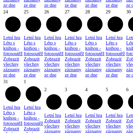
ze dne
ze dne
ze dne
ze dne
ze dne
ze dne
ze 
24
25
26
27
28
29
30
Letní hra
Letní hra
Letní hra
Letní hra
Letní hra
Letní hra
Let
Léto s
Léto s
Léto s
Léto s
Léto s
Léto s
Lét
knihou -
knihou -
knihou -
knihou -
knihou -
knihou -
kni
fotosoutěž
fotosoutěž
fotosoutěž
fotosoutěž
fotosoutěž
fotosoutěž
fot
Zobrazit
Zobrazit
Zobrazit
Zobrazit
Zobrazit
Zobrazit
Zob
všechny
všechny
všechny
všechny
všechny
všechny
vše
záznamy
záznamy
záznamy
záznamy
záznamy
záznamy
zá
ze dne
ze dne
ze dne
ze dne
ze dne
ze dne
ze 
31
1
2
3
4
5
6
Letní hra
Letní hra
Léto s
Léto s
Letní hra
Letní hra
Letní hra
Letní hra
Let
knihou -
knihou -
Zobrazit
Zobrazit
Zobrazit
Zobrazit
Zob
fotosoutěž
fotosoutěž
všechny
všechny
všechny
všechny
vše
Zobrazit
Zobrazit
záznamy
záznamy
záznamy
záznamy
zá