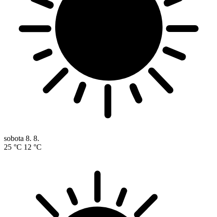
sobota
8. 8.
25 °C
12 °C