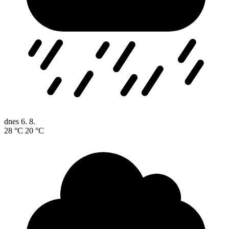
dnes
6. 8.
28 °C
20 °C