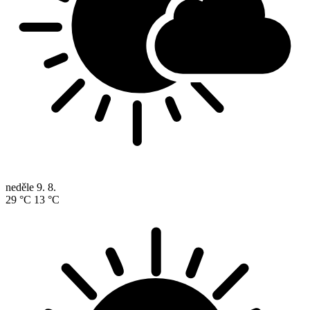
neděle
9. 8.
29 °C
13 °C