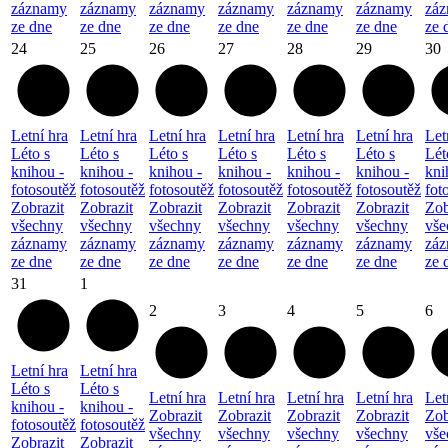
záznamy
záznamy
záznamy
záznamy
záznamy
záznamy
zá
ze dne
ze dne
ze dne
ze dne
ze dne
ze dne
ze 
24
25
26
27
28
29
30
Letní hra
Letní hra
Letní hra
Letní hra
Letní hra
Letní hra
Let
Léto s
Léto s
Léto s
Léto s
Léto s
Léto s
Lét
knihou -
knihou -
knihou -
knihou -
knihou -
knihou -
kni
fotosoutěž
fotosoutěž
fotosoutěž
fotosoutěž
fotosoutěž
fotosoutěž
fot
Zobrazit
Zobrazit
Zobrazit
Zobrazit
Zobrazit
Zobrazit
Zob
všechny
všechny
všechny
všechny
všechny
všechny
vše
záznamy
záznamy
záznamy
záznamy
záznamy
záznamy
zá
ze dne
ze dne
ze dne
ze dne
ze dne
ze dne
ze 
31
1
2
3
4
5
6
Letní hra
Letní hra
Léto s
Léto s
Letní hra
Letní hra
Letní hra
Letní hra
Let
knihou -
knihou -
Zobrazit
Zobrazit
Zobrazit
Zobrazit
Zob
fotosoutěž
fotosoutěž
všechny
všechny
všechny
všechny
vše
Zobrazit
Zobrazit