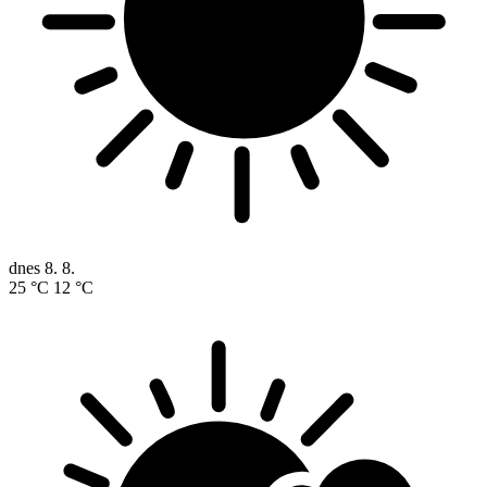
dnes
8. 8.
25 °C
12 °C