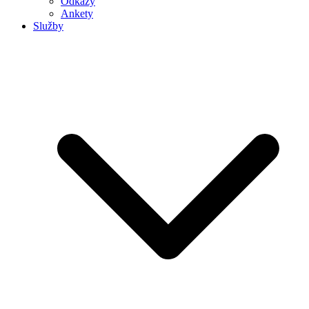
Odkazy
Ankety
Služby