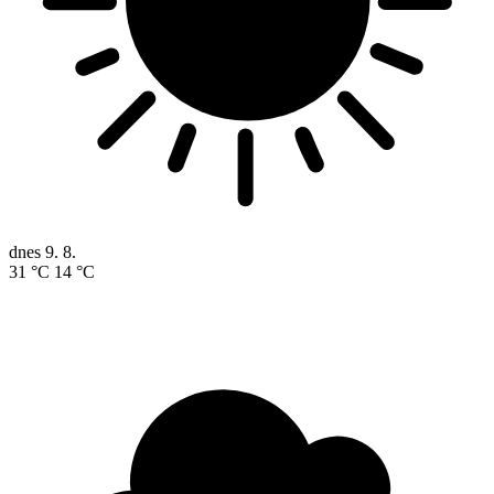
dnes
9. 8.
31 °C
14 °C