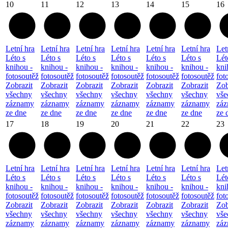
10
11
12
13
14
15
16
Letní hra
Letní hra
Letní hra
Letní hra
Letní hra
Letní hra
Let
Léto s
Léto s
Léto s
Léto s
Léto s
Léto s
Lét
knihou -
knihou -
knihou -
knihou -
knihou -
knihou -
kni
fotosoutěž
fotosoutěž
fotosoutěž
fotosoutěž
fotosoutěž
fotosoutěž
fot
Zobrazit
Zobrazit
Zobrazit
Zobrazit
Zobrazit
Zobrazit
Zob
všechny
všechny
všechny
všechny
všechny
všechny
vše
záznamy
záznamy
záznamy
záznamy
záznamy
záznamy
zá
ze dne
ze dne
ze dne
ze dne
ze dne
ze dne
ze 
17
18
19
20
21
22
23
Letní hra
Letní hra
Letní hra
Letní hra
Letní hra
Letní hra
Let
Léto s
Léto s
Léto s
Léto s
Léto s
Léto s
Lét
knihou -
knihou -
knihou -
knihou -
knihou -
knihou -
kni
fotosoutěž
fotosoutěž
fotosoutěž
fotosoutěž
fotosoutěž
fotosoutěž
fot
Zobrazit
Zobrazit
Zobrazit
Zobrazit
Zobrazit
Zobrazit
Zob
všechny
všechny
všechny
všechny
všechny
všechny
vše
záznamy
záznamy
záznamy
záznamy
záznamy
záznamy
zá