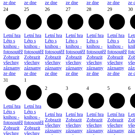
ze dne
ze dne
ze dne
ze dne
ze dne
ze dne
ze 
24
25
26
27
28
29
30
Letní hra
Letní hra
Letní hra
Letní hra
Letní hra
Letní hra
Let
Léto s
Léto s
Léto s
Léto s
Léto s
Léto s
Lét
knihou -
knihou -
knihou -
knihou -
knihou -
knihou -
kni
fotosoutěž
fotosoutěž
fotosoutěž
fotosoutěž
fotosoutěž
fotosoutěž
fot
Zobrazit
Zobrazit
Zobrazit
Zobrazit
Zobrazit
Zobrazit
Zob
všechny
všechny
všechny
všechny
všechny
všechny
vše
záznamy
záznamy
záznamy
záznamy
záznamy
záznamy
zá
ze dne
ze dne
ze dne
ze dne
ze dne
ze dne
ze 
31
1
2
3
4
5
6
Letní hra
Letní hra
Léto s
Léto s
Letní hra
Letní hra
Letní hra
Letní hra
Let
knihou -
knihou -
Zobrazit
Zobrazit
Zobrazit
Zobrazit
Zob
fotosoutěž
fotosoutěž
všechny
všechny
všechny
všechny
vše
Zobrazit
Zobrazit
záznamy
záznamy
záznamy
záznamy
zá
všechny
všechny