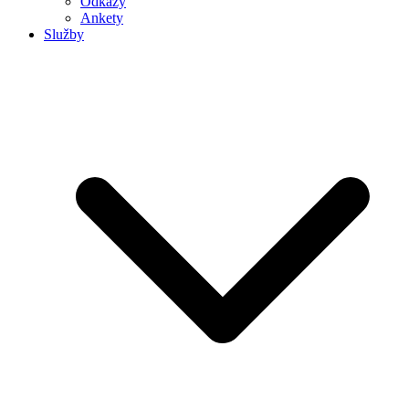
Odkazy
Ankety
Služby