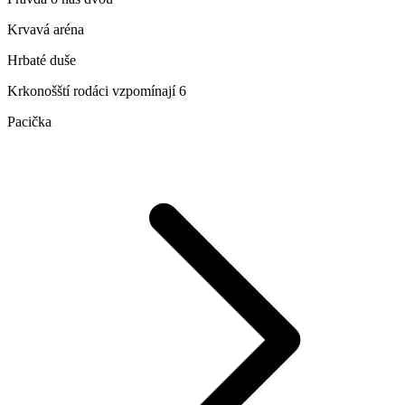
Krvavá aréna
Hrbaté duše
Krkonošští rodáci vzpomínají 6
Pacička