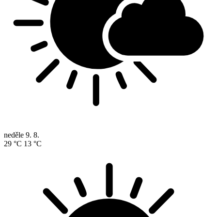
neděle
9. 8.
29 °C
13 °C