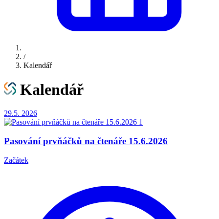
/
Kalendář
Kalendář
29.5.
2026
Pasování prvňáčků na čtenáře 15.6.2026
Začátek