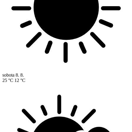
sobota
8. 8.
25 °C
12 °C