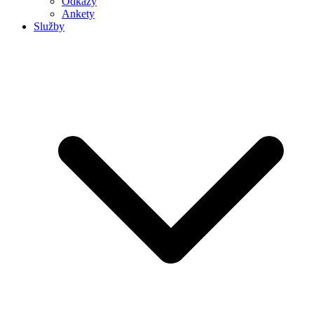
Odkazy
Ankety
Služby