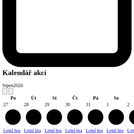
Kalendář akcí
Srpen
2026
Po
Út
St
Čt
Pá
So
27
28
29
30
31
1
2
Letní hra
Letní hra
Letní hra
Letní hra
Letní hra
Letní hra
Let