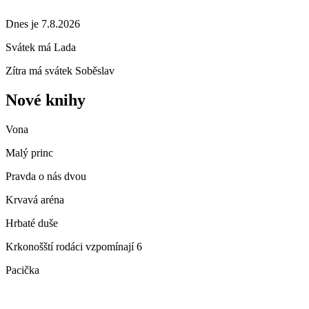
Dnes je 7.8.2026
Svátek má
Lada
Zítra má svátek
Soběslav
Nové knihy
Vona
Malý princ
Pravda o nás dvou
Krvavá aréna
Hrbaté duše
Krkonošští rodáci vzpomínají 6
Pacička