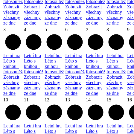
fotosoutěž
fotosoutěž
fotosoutěž
fotosoutěž
fotosoutěž
fotosoutěž
fot
Zobrazit
Zobrazit
Zobrazit
Zobrazit
Zobrazit
Zobrazit
Zob
všechny
všechny
všechny
všechny
všechny
všechny
vše
záznamy
záznamy
záznamy
záznamy
záznamy
záznamy
zá
ze dne
ze dne
ze dne
ze dne
ze dne
ze dne
ze 
3
4
5
6
7
8
9
Letní hra
Letní hra
Letní hra
Letní hra
Letní hra
Letní hra
Let
Léto s
Léto s
Léto s
Léto s
Léto s
Léto s
Lét
knihou -
knihou -
knihou -
knihou -
knihou -
knihou -
kni
fotosoutěž
fotosoutěž
fotosoutěž
fotosoutěž
fotosoutěž
fotosoutěž
fot
Zobrazit
Zobrazit
Zobrazit
Zobrazit
Zobrazit
Zobrazit
Zob
všechny
všechny
všechny
všechny
všechny
všechny
vše
záznamy
záznamy
záznamy
záznamy
záznamy
záznamy
zá
ze dne
ze dne
ze dne
ze dne
ze dne
ze dne
ze 
10
11
12
13
14
15
16
Letní hra
Letní hra
Letní hra
Letní hra
Letní hra
Letní hra
Let
Léto s
Léto s
Léto s
Léto s
Léto s
Léto s
Lét