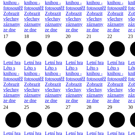
knihou -
knihou -
knihou -
knihou -
knihou -
knihou -
kni
fotosoutěž
fotosoutěž
fotosoutěž
fotosoutěž
fotosoutěž
fotosoutěž
fot
Zobrazit
Zobrazit
Zobrazit
Zobrazit
Zobrazit
Zobrazit
Zob
všechny
všechny
všechny
všechny
všechny
všechny
vše
záznamy
záznamy
záznamy
záznamy
záznamy
záznamy
zá
ze dne
ze dne
ze dne
ze dne
ze dne
ze dne
ze 
17
18
19
20
21
22
23
Letní hra
Letní hra
Letní hra
Letní hra
Letní hra
Letní hra
Let
Léto s
Léto s
Léto s
Léto s
Léto s
Léto s
Lét
knihou -
knihou -
knihou -
knihou -
knihou -
knihou -
kni
fotosoutěž
fotosoutěž
fotosoutěž
fotosoutěž
fotosoutěž
fotosoutěž
fot
Zobrazit
Zobrazit
Zobrazit
Zobrazit
Zobrazit
Zobrazit
Zob
všechny
všechny
všechny
všechny
všechny
všechny
vše
záznamy
záznamy
záznamy
záznamy
záznamy
záznamy
zá
ze dne
ze dne
ze dne
ze dne
ze dne
ze dne
ze 
24
25
26
27
28
29
30
Letní hra
Letní hra
Letní hra
Letní hra
Letní hra
Letní hra
Let