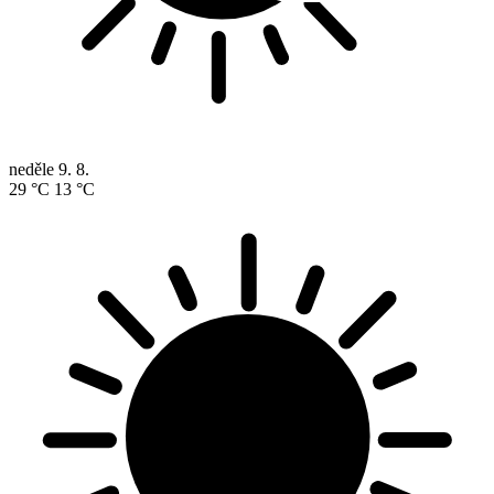
neděle
9. 8.
29 °C
13 °C