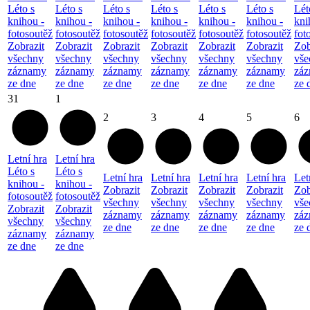
Léto s
Léto s
Léto s
Léto s
Léto s
Léto s
Lét
knihou -
knihou -
knihou -
knihou -
knihou -
knihou -
kni
fotosoutěž
fotosoutěž
fotosoutěž
fotosoutěž
fotosoutěž
fotosoutěž
fot
Zobrazit
Zobrazit
Zobrazit
Zobrazit
Zobrazit
Zobrazit
Zob
všechny
všechny
všechny
všechny
všechny
všechny
vše
záznamy
záznamy
záznamy
záznamy
záznamy
záznamy
zá
ze dne
ze dne
ze dne
ze dne
ze dne
ze dne
ze 
31
1
2
3
4
5
6
Letní hra
Letní hra
Léto s
Léto s
Letní hra
Letní hra
Letní hra
Letní hra
Let
knihou -
knihou -
Zobrazit
Zobrazit
Zobrazit
Zobrazit
Zob
fotosoutěž
fotosoutěž
všechny
všechny
všechny
všechny
vše
Zobrazit
Zobrazit
záznamy
záznamy
záznamy
záznamy
zá
všechny
všechny
ze dne
ze dne
ze dne
ze dne
ze 
záznamy
záznamy
ze dne
ze dne