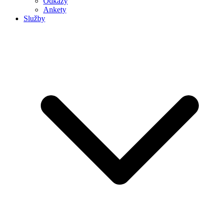
Odkazy
Ankety
Služby