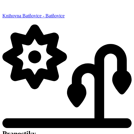
Knihovna Batňovice - Batňovice
Pranostiky