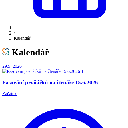
/
Kalendář
Kalendář
29.5.
2026
Pasování prvňáčků na čtenáře 15.6.2026
Začátek