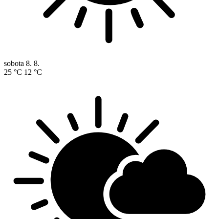
sobota
8. 8.
25 °C
12 °C