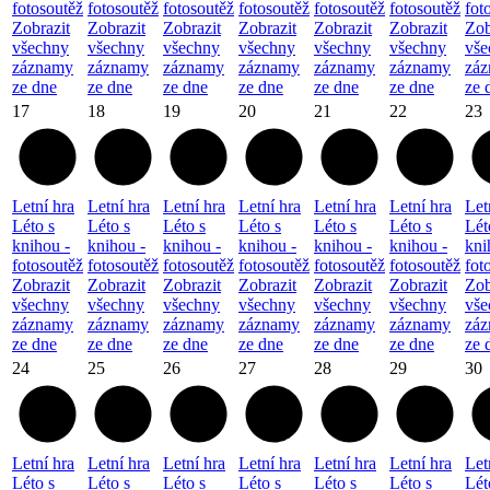
fotosoutěž
fotosoutěž
fotosoutěž
fotosoutěž
fotosoutěž
fotosoutěž
fot
Zobrazit
Zobrazit
Zobrazit
Zobrazit
Zobrazit
Zobrazit
Zob
všechny
všechny
všechny
všechny
všechny
všechny
vše
záznamy
záznamy
záznamy
záznamy
záznamy
záznamy
zá
ze dne
ze dne
ze dne
ze dne
ze dne
ze dne
ze 
17
18
19
20
21
22
23
Letní hra
Letní hra
Letní hra
Letní hra
Letní hra
Letní hra
Let
Léto s
Léto s
Léto s
Léto s
Léto s
Léto s
Lét
knihou -
knihou -
knihou -
knihou -
knihou -
knihou -
kni
fotosoutěž
fotosoutěž
fotosoutěž
fotosoutěž
fotosoutěž
fotosoutěž
fot
Zobrazit
Zobrazit
Zobrazit
Zobrazit
Zobrazit
Zobrazit
Zob
všechny
všechny
všechny
všechny
všechny
všechny
vše
záznamy
záznamy
záznamy
záznamy
záznamy
záznamy
zá
ze dne
ze dne
ze dne
ze dne
ze dne
ze dne
ze 
24
25
26
27
28
29
30
Letní hra
Letní hra
Letní hra
Letní hra
Letní hra
Letní hra
Let
Léto s
Léto s
Léto s
Léto s
Léto s
Léto s
Lét