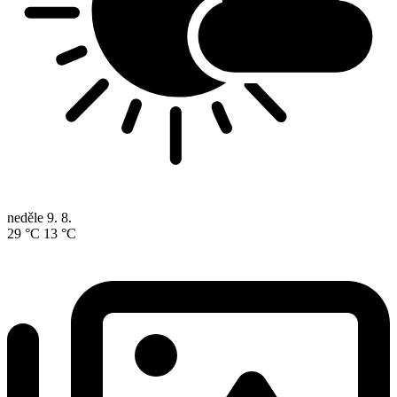
neděle
9. 8.
29 °C
13 °C