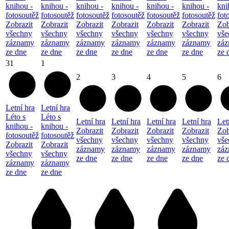
knihou -
knihou -
knihou -
knihou -
knihou -
knihou -
kni
fotosoutěž
fotosoutěž
fotosoutěž
fotosoutěž
fotosoutěž
fotosoutěž
fot
Zobrazit
Zobrazit
Zobrazit
Zobrazit
Zobrazit
Zobrazit
Zob
všechny
všechny
všechny
všechny
všechny
všechny
vše
záznamy
záznamy
záznamy
záznamy
záznamy
záznamy
zá
ze dne
ze dne
ze dne
ze dne
ze dne
ze dne
ze 
31
1
2
3
4
5
6
Letní hra
Letní hra
Léto s
Léto s
Letní hra
Letní hra
Letní hra
Letní hra
Let
knihou -
knihou -
Zobrazit
Zobrazit
Zobrazit
Zobrazit
Zob
fotosoutěž
fotosoutěž
všechny
všechny
všechny
všechny
vše
Zobrazit
Zobrazit
záznamy
záznamy
záznamy
záznamy
zá
všechny
všechny
ze dne
ze dne
ze dne
ze dne
ze 
záznamy
záznamy
ze dne
ze dne