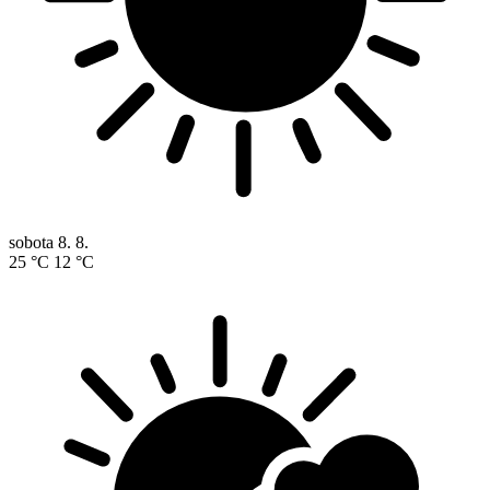
sobota
8. 8.
25 °C
12 °C