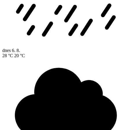
dnes
6. 8.
28 °C
20 °C