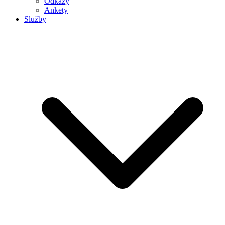
Odkazy
Ankety
Služby