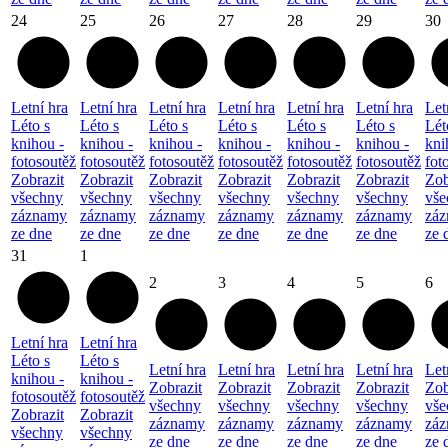
24
25
26
27
28
29
30
Letní hra
Letní hra
Letní hra
Letní hra
Letní hra
Letní hra
Let
Léto s
Léto s
Léto s
Léto s
Léto s
Léto s
Lét
knihou -
knihou -
knihou -
knihou -
knihou -
knihou -
kni
fotosoutěž
fotosoutěž
fotosoutěž
fotosoutěž
fotosoutěž
fotosoutěž
fot
Zobrazit
Zobrazit
Zobrazit
Zobrazit
Zobrazit
Zobrazit
Zob
všechny
všechny
všechny
všechny
všechny
všechny
vše
záznamy
záznamy
záznamy
záznamy
záznamy
záznamy
zá
ze dne
ze dne
ze dne
ze dne
ze dne
ze dne
ze 
31
1
2
3
4
5
6
Letní hra
Letní hra
Léto s
Léto s
Letní hra
Letní hra
Letní hra
Letní hra
Let
knihou -
knihou -
Zobrazit
Zobrazit
Zobrazit
Zobrazit
Zob
fotosoutěž
fotosoutěž
všechny
všechny
všechny
všechny
vše
Zobrazit
Zobrazit
záznamy
záznamy
záznamy
záznamy
zá
všechny
všechny
ze dne
ze dne
ze dne
ze dne
ze 