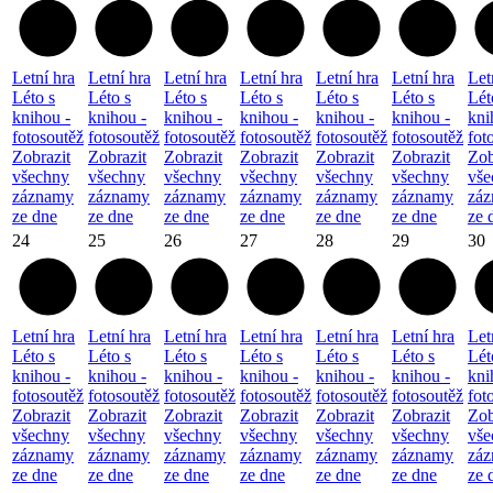
Letní hra
Letní hra
Letní hra
Letní hra
Letní hra
Letní hra
Let
Léto s
Léto s
Léto s
Léto s
Léto s
Léto s
Lét
knihou -
knihou -
knihou -
knihou -
knihou -
knihou -
kni
fotosoutěž
fotosoutěž
fotosoutěž
fotosoutěž
fotosoutěž
fotosoutěž
fot
Zobrazit
Zobrazit
Zobrazit
Zobrazit
Zobrazit
Zobrazit
Zob
všechny
všechny
všechny
všechny
všechny
všechny
vše
záznamy
záznamy
záznamy
záznamy
záznamy
záznamy
zá
ze dne
ze dne
ze dne
ze dne
ze dne
ze dne
ze 
24
25
26
27
28
29
30
Letní hra
Letní hra
Letní hra
Letní hra
Letní hra
Letní hra
Let
Léto s
Léto s
Léto s
Léto s
Léto s
Léto s
Lét
knihou -
knihou -
knihou -
knihou -
knihou -
knihou -
kni
fotosoutěž
fotosoutěž
fotosoutěž
fotosoutěž
fotosoutěž
fotosoutěž
fot
Zobrazit
Zobrazit
Zobrazit
Zobrazit
Zobrazit
Zobrazit
Zob
všechny
všechny
všechny
všechny
všechny
všechny
vše
záznamy
záznamy
záznamy
záznamy
záznamy
záznamy
zá
ze dne
ze dne
ze dne
ze dne
ze dne
ze dne
ze 