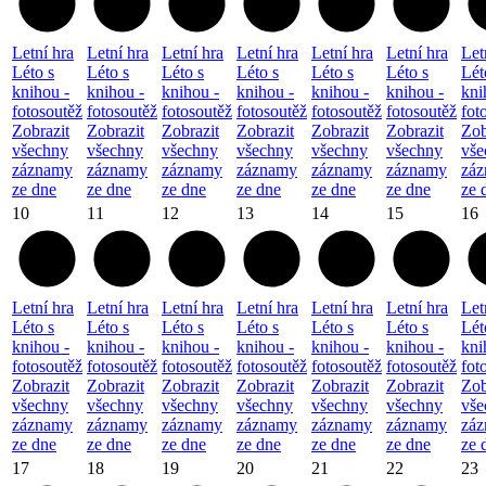
Letní hra
Letní hra
Letní hra
Letní hra
Letní hra
Letní hra
Let
Léto s
Léto s
Léto s
Léto s
Léto s
Léto s
Lét
knihou -
knihou -
knihou -
knihou -
knihou -
knihou -
kni
fotosoutěž
fotosoutěž
fotosoutěž
fotosoutěž
fotosoutěž
fotosoutěž
fot
Zobrazit
Zobrazit
Zobrazit
Zobrazit
Zobrazit
Zobrazit
Zob
všechny
všechny
všechny
všechny
všechny
všechny
vše
záznamy
záznamy
záznamy
záznamy
záznamy
záznamy
zá
ze dne
ze dne
ze dne
ze dne
ze dne
ze dne
ze 
10
11
12
13
14
15
16
Letní hra
Letní hra
Letní hra
Letní hra
Letní hra
Letní hra
Let
Léto s
Léto s
Léto s
Léto s
Léto s
Léto s
Lét
knihou -
knihou -
knihou -
knihou -
knihou -
knihou -
kni
fotosoutěž
fotosoutěž
fotosoutěž
fotosoutěž
fotosoutěž
fotosoutěž
fot
Zobrazit
Zobrazit
Zobrazit
Zobrazit
Zobrazit
Zobrazit
Zob
všechny
všechny
všechny
všechny
všechny
všechny
vše
záznamy
záznamy
záznamy
záznamy
záznamy
záznamy
zá
ze dne
ze dne
ze dne
ze dne
ze dne
ze dne
ze 
17
18
19
20
21
22
23