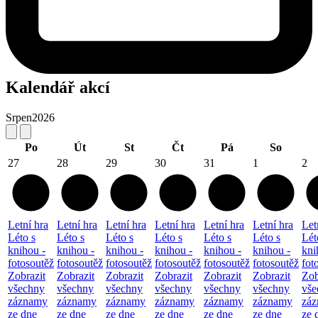
Kalendář akcí
Srpen
2026
Po
Út
St
Čt
Pá
So
27
28
29
30
31
1
2
Letní hra
Letní hra
Letní hra
Letní hra
Letní hra
Letní hra
Let
Léto s
Léto s
Léto s
Léto s
Léto s
Léto s
Lét
knihou -
knihou -
knihou -
knihou -
knihou -
knihou -
kni
fotosoutěž
fotosoutěž
fotosoutěž
fotosoutěž
fotosoutěž
fotosoutěž
fot
Zobrazit
Zobrazit
Zobrazit
Zobrazit
Zobrazit
Zobrazit
Zob
všechny
všechny
všechny
všechny
všechny
všechny
vše
záznamy
záznamy
záznamy
záznamy
záznamy
záznamy
zá
ze dne
ze dne
ze dne
ze dne
ze dne
ze dne
ze 