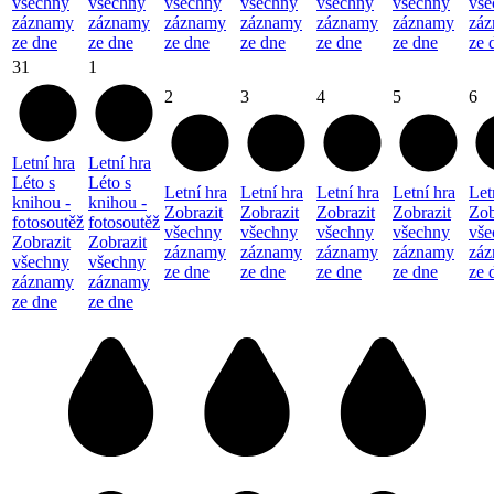
všechny
všechny
všechny
všechny
všechny
všechny
vše
záznamy
záznamy
záznamy
záznamy
záznamy
záznamy
zá
ze dne
ze dne
ze dne
ze dne
ze dne
ze dne
ze 
31
1
2
3
4
5
6
Letní hra
Letní hra
Léto s
Léto s
Letní hra
Letní hra
Letní hra
Letní hra
Let
knihou -
knihou -
Zobrazit
Zobrazit
Zobrazit
Zobrazit
Zob
fotosoutěž
fotosoutěž
všechny
všechny
všechny
všechny
vše
Zobrazit
Zobrazit
záznamy
záznamy
záznamy
záznamy
zá
všechny
všechny
ze dne
ze dne
ze dne
ze dne
ze 
záznamy
záznamy
ze dne
ze dne