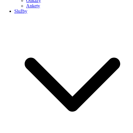
Odkazy
Ankety
Služby