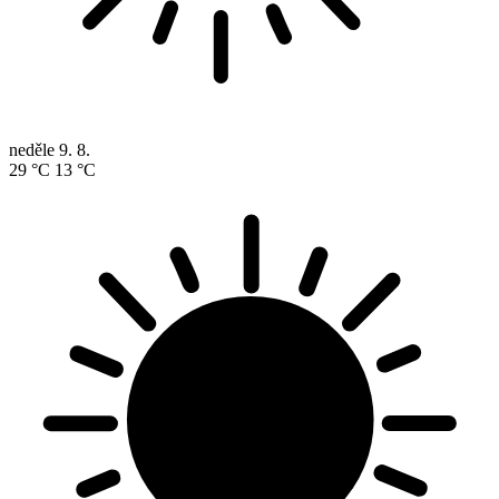
neděle
9. 8.
29 °C
13 °C