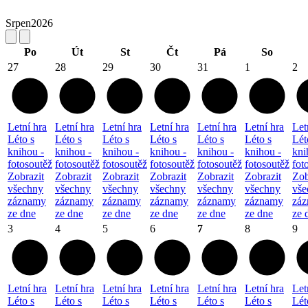
Srpen
2026
Po
Út
St
Čt
Pá
So
27
28
29
30
31
1
2
Letní hra
Letní hra
Letní hra
Letní hra
Letní hra
Letní hra
Let
Léto s
Léto s
Léto s
Léto s
Léto s
Léto s
Lét
knihou -
knihou -
knihou -
knihou -
knihou -
knihou -
kni
fotosoutěž
fotosoutěž
fotosoutěž
fotosoutěž
fotosoutěž
fotosoutěž
fot
Zobrazit
Zobrazit
Zobrazit
Zobrazit
Zobrazit
Zobrazit
Zob
všechny
všechny
všechny
všechny
všechny
všechny
vše
záznamy
záznamy
záznamy
záznamy
záznamy
záznamy
zá
ze dne
ze dne
ze dne
ze dne
ze dne
ze dne
ze 
3
4
5
6
7
8
9
Letní hra
Letní hra
Letní hra
Letní hra
Letní hra
Letní hra
Let
Léto s
Léto s
Léto s
Léto s
Léto s
Léto s
Lét