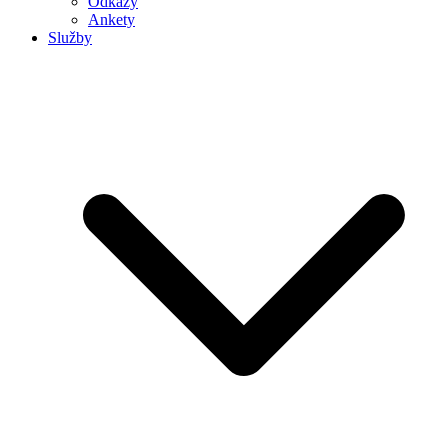
Odkazy
Ankety
Služby