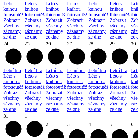
Léto s
Léto s
Léto s
Léto s
Léto s
Léto s
Lét
knihou -
knihou -
knihou -
knihou -
knihou -
knihou -
kni
fotosoutěž
fotosoutěž
fotosoutěž
fotosoutěž
fotosoutěž
fotosoutěž
fot
Zobrazit
Zobrazit
Zobrazit
Zobrazit
Zobrazit
Zobrazit
Zob
všechny
všechny
všechny
všechny
všechny
všechny
vše
záznamy
záznamy
záznamy
záznamy
záznamy
záznamy
zá
ze dne
ze dne
ze dne
ze dne
ze dne
ze dne
ze 
24
25
26
27
28
29
30
Letní hra
Letní hra
Letní hra
Letní hra
Letní hra
Letní hra
Let
Léto s
Léto s
Léto s
Léto s
Léto s
Léto s
Lét
knihou -
knihou -
knihou -
knihou -
knihou -
knihou -
kni
fotosoutěž
fotosoutěž
fotosoutěž
fotosoutěž
fotosoutěž
fotosoutěž
fot
Zobrazit
Zobrazit
Zobrazit
Zobrazit
Zobrazit
Zobrazit
Zob
všechny
všechny
všechny
všechny
všechny
všechny
vše
záznamy
záznamy
záznamy
záznamy
záznamy
záznamy
zá
ze dne
ze dne
ze dne
ze dne
ze dne
ze dne
ze 
31
1
2
3
4
5
6