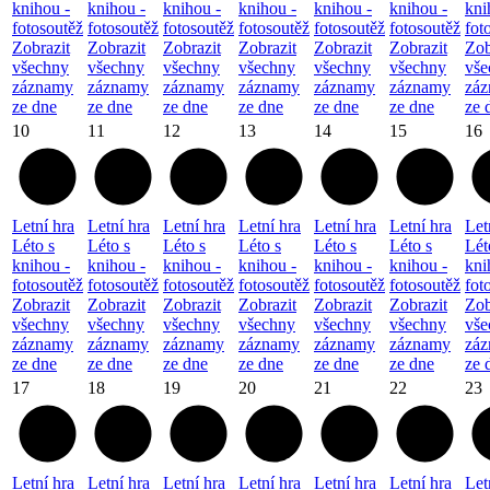
knihou -
knihou -
knihou -
knihou -
knihou -
knihou -
kni
fotosoutěž
fotosoutěž
fotosoutěž
fotosoutěž
fotosoutěž
fotosoutěž
fot
Zobrazit
Zobrazit
Zobrazit
Zobrazit
Zobrazit
Zobrazit
Zob
všechny
všechny
všechny
všechny
všechny
všechny
vše
záznamy
záznamy
záznamy
záznamy
záznamy
záznamy
zá
ze dne
ze dne
ze dne
ze dne
ze dne
ze dne
ze 
10
11
12
13
14
15
16
Letní hra
Letní hra
Letní hra
Letní hra
Letní hra
Letní hra
Let
Léto s
Léto s
Léto s
Léto s
Léto s
Léto s
Lét
knihou -
knihou -
knihou -
knihou -
knihou -
knihou -
kni
fotosoutěž
fotosoutěž
fotosoutěž
fotosoutěž
fotosoutěž
fotosoutěž
fot
Zobrazit
Zobrazit
Zobrazit
Zobrazit
Zobrazit
Zobrazit
Zob
všechny
všechny
všechny
všechny
všechny
všechny
vše
záznamy
záznamy
záznamy
záznamy
záznamy
záznamy
zá
ze dne
ze dne
ze dne
ze dne
ze dne
ze dne
ze 
17
18
19
20
21
22
23
Letní hra
Letní hra
Letní hra
Letní hra
Letní hra
Letní hra
Let