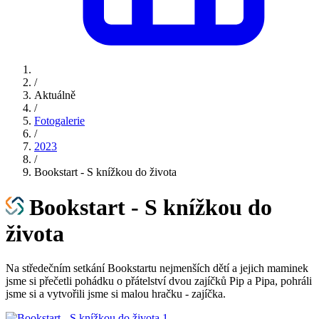
/
Aktuálně
/
Fotogalerie
/
2023
/
Bookstart - S knížkou do života
Bookstart - S knížkou do
života
Na středečním setkání Bookstartu nejmenších dětí a jejich maminek
jsme si přečetli pohádku o přátelství dvou zajíčků Pip a Pipa, pohráli
jsme si a vytvořili jsme si malou hračku - zajíčka.