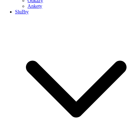
Odkazy
Ankety
Služby