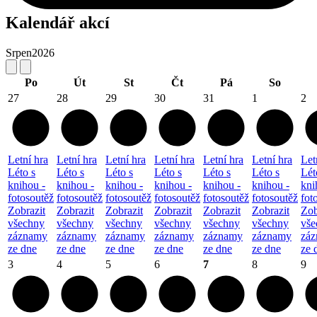
Kalendář akcí
Srpen
2026
Po
Út
St
Čt
Pá
So
27
28
29
30
31
1
2
Letní hra
Letní hra
Letní hra
Letní hra
Letní hra
Letní hra
Let
Léto s
Léto s
Léto s
Léto s
Léto s
Léto s
Lét
knihou -
knihou -
knihou -
knihou -
knihou -
knihou -
kni
fotosoutěž
fotosoutěž
fotosoutěž
fotosoutěž
fotosoutěž
fotosoutěž
fot
Zobrazit
Zobrazit
Zobrazit
Zobrazit
Zobrazit
Zobrazit
Zob
všechny
všechny
všechny
všechny
všechny
všechny
vše
záznamy
záznamy
záznamy
záznamy
záznamy
záznamy
zá
ze dne
ze dne
ze dne
ze dne
ze dne
ze dne
ze 
3
4
5
6
7
8
9