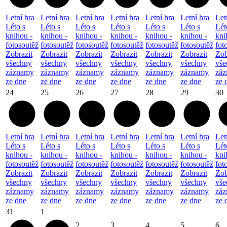
Letní hra
Letní hra
Letní hra
Letní hra
Letní hra
Letní hra
Let
Léto s
Léto s
Léto s
Léto s
Léto s
Léto s
Lét
knihou -
knihou -
knihou -
knihou -
knihou -
knihou -
kni
fotosoutěž
fotosoutěž
fotosoutěž
fotosoutěž
fotosoutěž
fotosoutěž
fot
Zobrazit
Zobrazit
Zobrazit
Zobrazit
Zobrazit
Zobrazit
Zob
všechny
všechny
všechny
všechny
všechny
všechny
vše
záznamy
záznamy
záznamy
záznamy
záznamy
záznamy
zá
ze dne
ze dne
ze dne
ze dne
ze dne
ze dne
ze 
24
25
26
27
28
29
30
Letní hra
Letní hra
Letní hra
Letní hra
Letní hra
Letní hra
Let
Léto s
Léto s
Léto s
Léto s
Léto s
Léto s
Lét
knihou -
knihou -
knihou -
knihou -
knihou -
knihou -
kni
fotosoutěž
fotosoutěž
fotosoutěž
fotosoutěž
fotosoutěž
fotosoutěž
fot
Zobrazit
Zobrazit
Zobrazit
Zobrazit
Zobrazit
Zobrazit
Zob
všechny
všechny
všechny
všechny
všechny
všechny
vše
záznamy
záznamy
záznamy
záznamy
záznamy
záznamy
zá
ze dne
ze dne
ze dne
ze dne
ze dne
ze dne
ze 
31
1
2
3
4
5
6