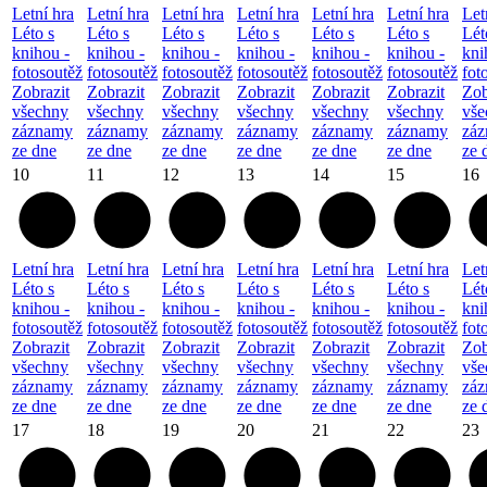
Letní hra
Letní hra
Letní hra
Letní hra
Letní hra
Letní hra
Let
Léto s
Léto s
Léto s
Léto s
Léto s
Léto s
Lét
knihou -
knihou -
knihou -
knihou -
knihou -
knihou -
kni
fotosoutěž
fotosoutěž
fotosoutěž
fotosoutěž
fotosoutěž
fotosoutěž
fot
Zobrazit
Zobrazit
Zobrazit
Zobrazit
Zobrazit
Zobrazit
Zob
všechny
všechny
všechny
všechny
všechny
všechny
vše
záznamy
záznamy
záznamy
záznamy
záznamy
záznamy
zá
ze dne
ze dne
ze dne
ze dne
ze dne
ze dne
ze 
10
11
12
13
14
15
16
Letní hra
Letní hra
Letní hra
Letní hra
Letní hra
Letní hra
Let
Léto s
Léto s
Léto s
Léto s
Léto s
Léto s
Lét
knihou -
knihou -
knihou -
knihou -
knihou -
knihou -
kni
fotosoutěž
fotosoutěž
fotosoutěž
fotosoutěž
fotosoutěž
fotosoutěž
fot
Zobrazit
Zobrazit
Zobrazit
Zobrazit
Zobrazit
Zobrazit
Zob
všechny
všechny
všechny
všechny
všechny
všechny
vše
záznamy
záznamy
záznamy
záznamy
záznamy
záznamy
zá
ze dne
ze dne
ze dne
ze dne
ze dne
ze dne
ze 
17
18
19
20
21
22
23