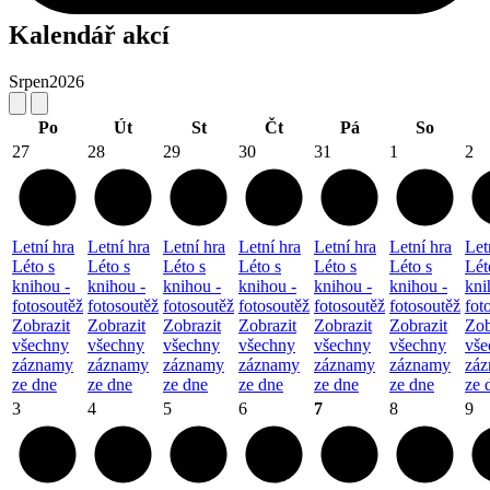
Kalendář akcí
Srpen
2026
Po
Út
St
Čt
Pá
So
27
28
29
30
31
1
2
Letní hra
Letní hra
Letní hra
Letní hra
Letní hra
Letní hra
Let
Léto s
Léto s
Léto s
Léto s
Léto s
Léto s
Lét
knihou -
knihou -
knihou -
knihou -
knihou -
knihou -
kni
fotosoutěž
fotosoutěž
fotosoutěž
fotosoutěž
fotosoutěž
fotosoutěž
fot
Zobrazit
Zobrazit
Zobrazit
Zobrazit
Zobrazit
Zobrazit
Zob
všechny
všechny
všechny
všechny
všechny
všechny
vše
záznamy
záznamy
záznamy
záznamy
záznamy
záznamy
zá
ze dne
ze dne
ze dne
ze dne
ze dne
ze dne
ze 
3
4
5
6
7
8
9