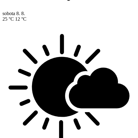
sobota
8. 8.
25 °C
12 °C