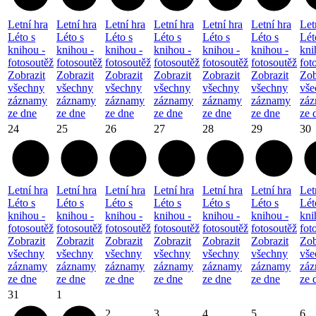
Letní hra
Letní hra
Letní hra
Letní hra
Letní hra
Letní hra
Let
Léto s
Léto s
Léto s
Léto s
Léto s
Léto s
Lét
knihou -
knihou -
knihou -
knihou -
knihou -
knihou -
kni
fotosoutěž
fotosoutěž
fotosoutěž
fotosoutěž
fotosoutěž
fotosoutěž
fot
Zobrazit
Zobrazit
Zobrazit
Zobrazit
Zobrazit
Zobrazit
Zob
všechny
všechny
všechny
všechny
všechny
všechny
vše
záznamy
záznamy
záznamy
záznamy
záznamy
záznamy
zá
ze dne
ze dne
ze dne
ze dne
ze dne
ze dne
ze 
24
25
26
27
28
29
30
Letní hra
Letní hra
Letní hra
Letní hra
Letní hra
Letní hra
Let
Léto s
Léto s
Léto s
Léto s
Léto s
Léto s
Lét
knihou -
knihou -
knihou -
knihou -
knihou -
knihou -
kni
fotosoutěž
fotosoutěž
fotosoutěž
fotosoutěž
fotosoutěž
fotosoutěž
fot
Zobrazit
Zobrazit
Zobrazit
Zobrazit
Zobrazit
Zobrazit
Zob
všechny
všechny
všechny
všechny
všechny
všechny
vše
záznamy
záznamy
záznamy
záznamy
záznamy
záznamy
zá
ze dne
ze dne
ze dne
ze dne
ze dne
ze dne
ze 
31
1
2
3
4
5
6