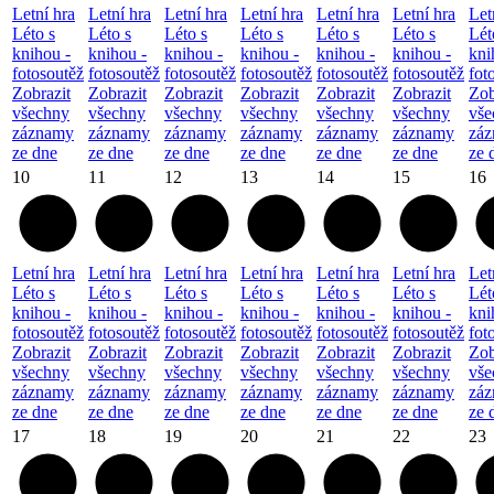
Letní hra
Letní hra
Letní hra
Letní hra
Letní hra
Letní hra
Let
Léto s
Léto s
Léto s
Léto s
Léto s
Léto s
Lét
knihou -
knihou -
knihou -
knihou -
knihou -
knihou -
kni
fotosoutěž
fotosoutěž
fotosoutěž
fotosoutěž
fotosoutěž
fotosoutěž
fot
Zobrazit
Zobrazit
Zobrazit
Zobrazit
Zobrazit
Zobrazit
Zob
všechny
všechny
všechny
všechny
všechny
všechny
vše
záznamy
záznamy
záznamy
záznamy
záznamy
záznamy
zá
ze dne
ze dne
ze dne
ze dne
ze dne
ze dne
ze 
10
11
12
13
14
15
16
Letní hra
Letní hra
Letní hra
Letní hra
Letní hra
Letní hra
Let
Léto s
Léto s
Léto s
Léto s
Léto s
Léto s
Lét
knihou -
knihou -
knihou -
knihou -
knihou -
knihou -
kni
fotosoutěž
fotosoutěž
fotosoutěž
fotosoutěž
fotosoutěž
fotosoutěž
fot
Zobrazit
Zobrazit
Zobrazit
Zobrazit
Zobrazit
Zobrazit
Zob
všechny
všechny
všechny
všechny
všechny
všechny
vše
záznamy
záznamy
záznamy
záznamy
záznamy
záznamy
zá
ze dne
ze dne
ze dne
ze dne
ze dne
ze dne
ze 
17
18
19
20
21
22
23