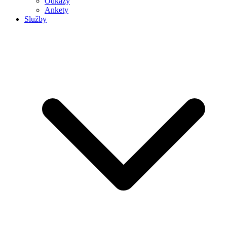
Odkazy
Ankety
Služby