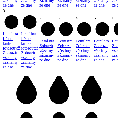
záznamy
záznamy
záznamy
záznamy
záznamy
záznamy
zá
ze dne
ze dne
ze dne
ze dne
ze dne
ze dne
ze 
31
1
2
3
4
5
6
Letní hra
Letní hra
Léto s
Léto s
Letní hra
Letní hra
Letní hra
Letní hra
Let
knihou -
knihou -
Zobrazit
Zobrazit
Zobrazit
Zobrazit
Zob
fotosoutěž
fotosoutěž
všechny
všechny
všechny
všechny
vše
Zobrazit
Zobrazit
záznamy
záznamy
záznamy
záznamy
zá
všechny
všechny
ze dne
ze dne
ze dne
ze dne
ze 
záznamy
záznamy
ze dne
ze dne