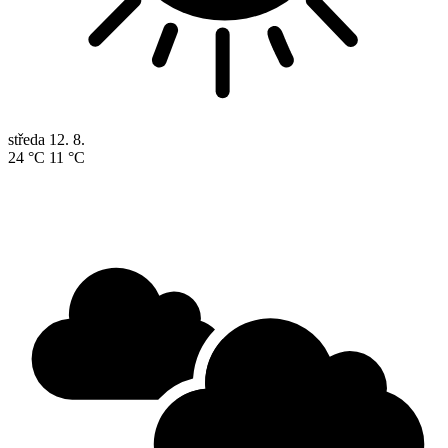
středa
12. 8.
24 °C
11 °C