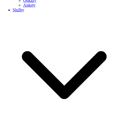
Odkazy
Ankety
Služby