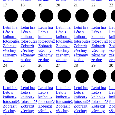
17
18
19
20
21
22
23
Letní hra
Letní hra
Letní hra
Letní hra
Letní hra
Letní hra
Let
Léto s
Léto s
Léto s
Léto s
Léto s
Léto s
Lét
knihou -
knihou -
knihou -
knihou -
knihou -
knihou -
kni
fotosoutěž
fotosoutěž
fotosoutěž
fotosoutěž
fotosoutěž
fotosoutěž
fot
Zobrazit
Zobrazit
Zobrazit
Zobrazit
Zobrazit
Zobrazit
Zob
všechny
všechny
všechny
všechny
všechny
všechny
vše
záznamy
záznamy
záznamy
záznamy
záznamy
záznamy
zá
ze dne
ze dne
ze dne
ze dne
ze dne
ze dne
ze 
24
25
26
27
28
29
30
Letní hra
Letní hra
Letní hra
Letní hra
Letní hra
Letní hra
Let
Léto s
Léto s
Léto s
Léto s
Léto s
Léto s
Lét
knihou -
knihou -
knihou -
knihou -
knihou -
knihou -
kni
fotosoutěž
fotosoutěž
fotosoutěž
fotosoutěž
fotosoutěž
fotosoutěž
fot
Zobrazit
Zobrazit
Zobrazit
Zobrazit
Zobrazit
Zobrazit
Zob
všechny
všechny
všechny
všechny
všechny
všechny
vše