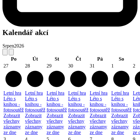
Kalendář akcí
Srpen
2026
Po
Út
St
Čt
Pá
So
27
28
29
30
31
1
2
Letní hra
Letní hra
Letní hra
Letní hra
Letní hra
Letní hra
Let
Léto s
Léto s
Léto s
Léto s
Léto s
Léto s
Lét
knihou -
knihou -
knihou -
knihou -
knihou -
knihou -
kni
fotosoutěž
fotosoutěž
fotosoutěž
fotosoutěž
fotosoutěž
fotosoutěž
fot
Zobrazit
Zobrazit
Zobrazit
Zobrazit
Zobrazit
Zobrazit
Zob
všechny
všechny
všechny
všechny
všechny
všechny
vše
záznamy
záznamy
záznamy
záznamy
záznamy
záznamy
zá
ze dne
ze dne
ze dne
ze dne
ze dne
ze dne
ze 
3
4
5
6
7
8
9